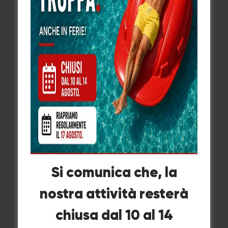
Defibrillatore accesso pubblico –
Si comunica che, la
Saver One Made in Italy
nostra attività resterà
chiusa dal 10 al 14
Aggiungi a Preventivo