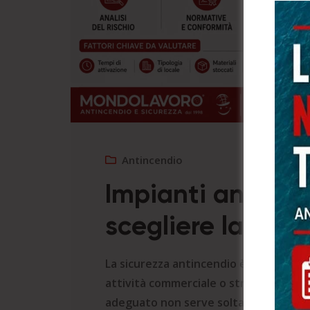
Antincendio
Impianti antinc
scegliere la solu
La sicurezza antincendio è un element
attività commerciale o struttura aper
adeguato non serve soltanto a rispett