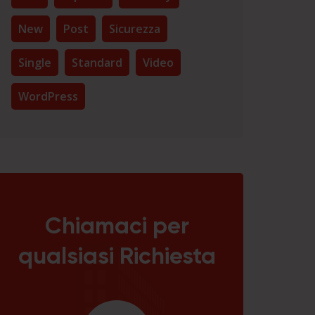
New
Post
Sicurezza
Single
Standard
Video
WordPress
Chiamaci per
qualsiasi Richiesta