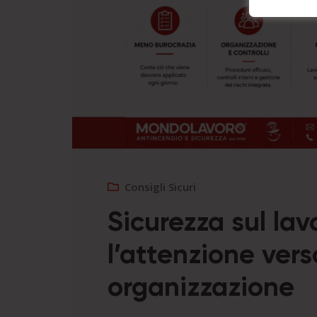
Consigli Sicuri
Sicurezza sul lav
l’attenzione ver
organizzazione