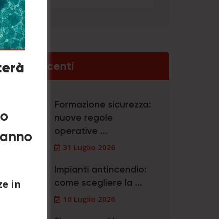
Post Recenti
terà
Formazione sicurezza:
no
nuove regole
operative ...
eranno
31 Luglio 2026
Impianti antincendio:
e in
come scegliere la ...
10 Luglio 2026