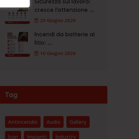
Sicurezza sul lavoro:
cresce l’attenzione ...
23 Giugno 2026
Incendi da batterie al
litio: ...
10 Giugno 2026
Tag
Antincendio
Audio
Gallery
Icon
Impianti
Industry