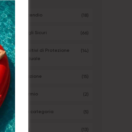
Antincendio
(18)
Consigli Sicuri
(66)
Dispositivi di Protezione
(14)
Individuale
Formazione
(15)
Risparmio
(2)
Senza categoria
(5)
Servizi
(13)