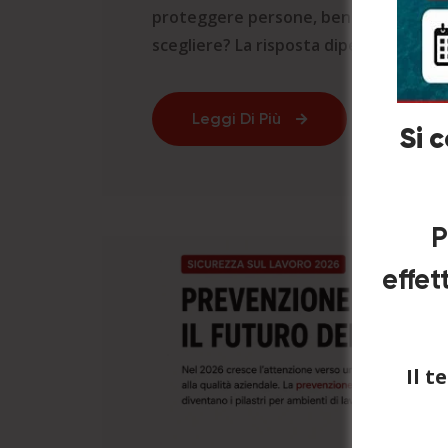
proteggere persone, beni e continuit
scegliere? La risposta dipende dalle car
Leggi Di Più
Si 
P
effet
Il 