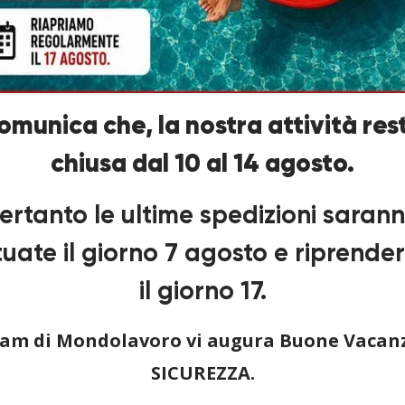
à operativa. Ma come capire quale impianto
atteristiche [...]
comunica che, la nostra attività res
chiusa dal 10 al 14 agosto.
ertanto le ultime spedizioni saran
tuate il giorno 7 agosto e riprend
il giorno 17.
team di Mondolavoro vi augura Buone Vacanz
SICUREZZA.