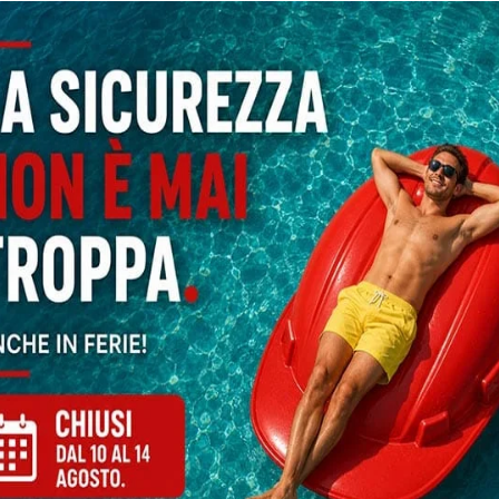
endio: come
zione più adatta
o fondamentale per qualsiasi azienda,
ta al pubblico. Un impianto antincendio
are gli obblighi di legge, ma soprattutto a