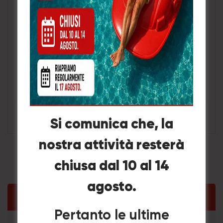
Descrizione
di parte
SH01
Vite di blocco Jaw Size 1 “(25mm)
Vite di blocco Jaw Size 1.5
SH02
“(38mm)
Si comunica che, la
nostra attività resterà
chiusa dal 10 al 14
agosto.
Categorie Prodotto
Pertanto le ultime