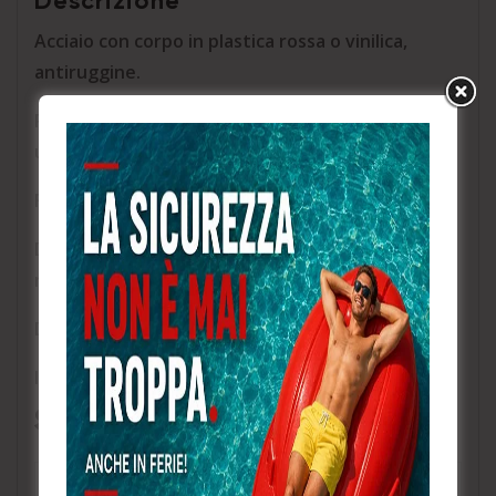
Descrizione
Acciaio con corpo in plastica rossa o vinilica,
antiruggine.
Permettere l’uso di più lucchetti quando si isola
una fonte di energia
Fori di bloccaggio: diametro 3/8 “(9,5 mm)
Dimensione della mascella: 1 “(25 mm) e 1,5” (38
mm)
Disponibile con rivestimento in plastica o vinile
I colori possono essere personalizzati.
Specifica:
Numero