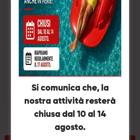
Specifica:
Numero
Descrizione
di parte
Dimensioni della grillo della
DSH01
testa: 38mm, grillo della coda:
25mm
Si comunica che, la
nostra attività resterà
chiusa dal 10 al 14
agosto.