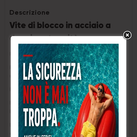
Descrizione
Vite di blocco in acciaio a
doppia estremità
Realizzato in acciaio verniciato rosso.
Permettere l’uso di più lucchetti quando si isola
una fonte di energia.
Fori di bloccaggio: diametro 11mm
Il colore può essere personalizzato, è disponibile
la stampa Logo Laser.
Lunghezza totale: 152 mm, con ganasce da 25 mm
e 38 mm.