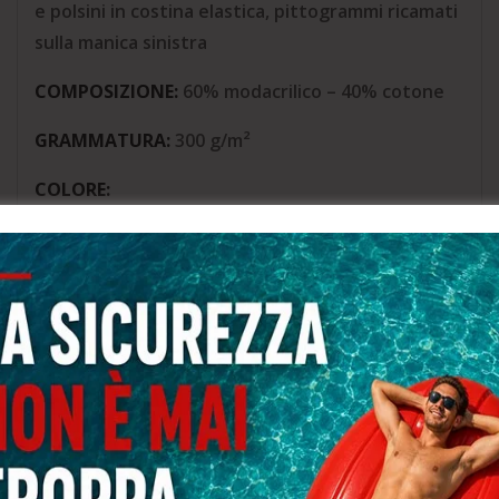
e polsini in costina elastica, pittogrammi ricamati
sulla manica sinistra
COMPOSIZIONE:
60% modacrilico – 40% cotone
GRAMMATURA:
300 g/m²
COLORE:
02 navy
AREA D’USO:
aeroporti, ambienti ATEX,
antifiamma, industria, industria metallurgica e
siderurgica, piattaforme petrolifere off-shore
GENERE:
UOMO
PERFORMANCE E PLUS:
NON RILEVABILE DAI
METAL DETECTOR