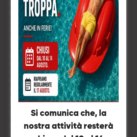
Estremamente leggero senza compromettere le
prestazioni
Progettato con EBT, rende il guanto
biodegradabile in discariche biologicamente
attive ed entro 1-5 anni
Protegge da una vasta gamma di rischi chimici
evitando le allergie al lattice di tipo I e tipo IV
Formulazione a elasticità ridotta per migliorare
l’indossatura e ridurre l’affaticamento
Facili da indossare e rimuovere
Effetto seconda pelle
CARATTERISTICHE
Si comunica che, la
Prodotto senza lattice, 100% nitrile
nostra attività resterà
Qualità SHOWA: AQL 1.5