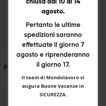
Non sterile
chiusa dal 10 al 14
Finitura testurizzata sulle dita
agosto.
Ambidestro
Lunghezza 240 mm
Pertanto le ultime
Spessore: 0,06 mm
Senza silicone
spedizioni saranno
effettuate il giorno 7
agosto e riprenderanno
il giorno 17.
Prodotti correlati
Il team di Mondolavoro vi
augura Buone Vacanze in
SICUREZZA.