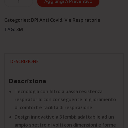
Aggiungi A Preventivo
FFP3
-
Categories:
DPI Anti Covid
,
Vie Respiratorie
3M™
TAG:
3M
Aura™
9332+
quantità
DESCRIZIONE
Descrizione
Tecnologia con filtro a bassa resistenza
respiratoria: con conseguente miglioramento
di comfort e facilità di respirazione.
Design innovativo a 3 lembi: adattabile ad un
ampio spettro di volti con dimensioni e forme