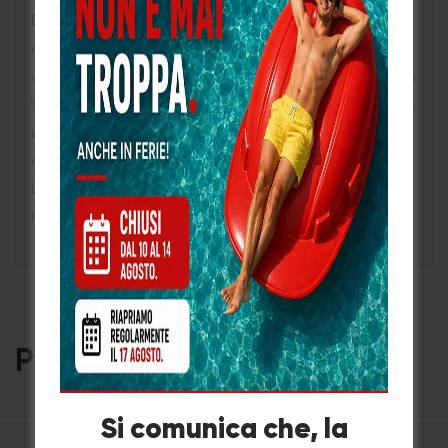
Il respiratore monouso 3M Aura 9332+ è garanzia
di comfort e stile, senza compromettere il livello
di prestazioni. La tecnologia innovativa di 3M, con
filtro a bassa resistenza respiratoria, semplifica la
respirazione attraverso il respiratore. Protegge
da polveri e nebbie presenti in molte applicazioni
industriali e altre condizioni lavorative dove è
necessario disporre di protezione FFP3.
Prodotti correlati
Si comunica che, la