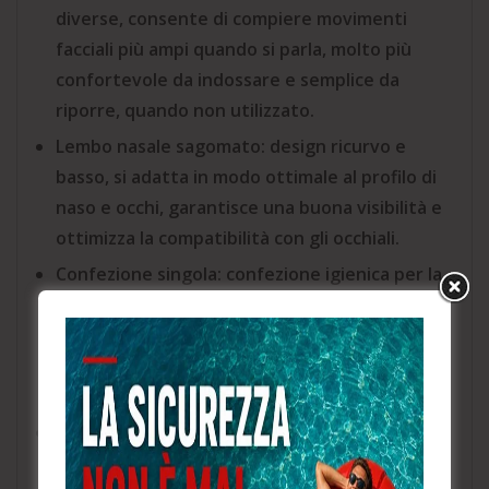
diverse, consente di compiere movimenti
facciali più ampi quando si parla, molto più
confortevole da indossare e semplice da
riporre, quando non utilizzato.
Lembo nasale sagomato: design ricurvo e
basso, si adatta in modo ottimale al profilo di
naso e occhi, garantisce una buona visibilità e
ottimizza la compatibilità con gli occhiali.
Confezione singola: confezione igienica per la
protezione del respiratore da eventuali
contaminazioni prima dell’uso, consentendone
la conservazione in modo pratico e la
distribuzioone nell’ambiente di lavoro.
Il pannello superiore in rilievo contribuisce a
ridurre l’appannamento degli occhiali