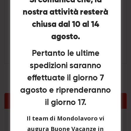
Si comunica che, la
Può contenere un numero di
LS15
tag e mini blocchi.
nostra attività resterà
chiusa dal 10 al 14
Può ospitare 20 lucchetti e 2
LS16
lavagne.
agosto.
Pertanto le ultime
spedizioni saranno
effettuate il giorno 7
agosto e riprenderanno
Categorie Prodotto
il giorno 17.
Il team di Mondolavoro vi
Lockout station
×
augura Buone Vacanze in