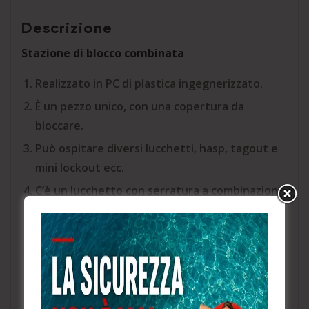
Descrizione
Stazione di blocco combinata
Realizzato in PC di plastica ingegnerizzato.
È un pezzo unico, con una copertura da
bloccare.
Può ospitare diversi lucchetti, hasp, tagout e
mini lockout ecc.
C’è un lucchetto con serratura a combinazione
che può essere bloccato per limitare l’accesso
ai dipendenti autorizzati.
La dimensione complessiva: 520mm (W)
x631mm (H) x85mm (D).