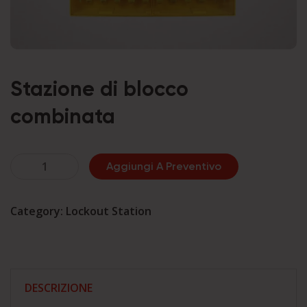
Stazione di blocco
combinata
Stazione
Aggiungi A Preventivo
di
blocco
Category:
Lockout Station
combinata
quantità
DESCRIZIONE