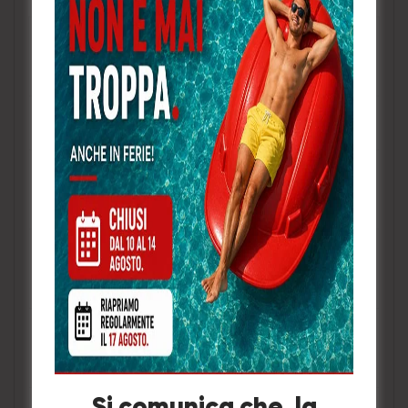
Numero
Descrizione
di parte
LS11
Può ospitare 60 lucchetti.
Può ospitare 40 lucchetti, 8
LS12
puntatori e cartellini.
Può ospitare 40 lucchetti e
LS13
mini blocchi.
Può contenere un numero di
LS14
tag di blocco.