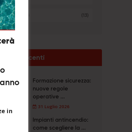
Servizi
(13)
terà
Post Recenti
no
Formazione sicurezza:
eranno
nuove regole
operative ...
31 Luglio 2026
e in
Impianti antincendio:
come scegliere la ...