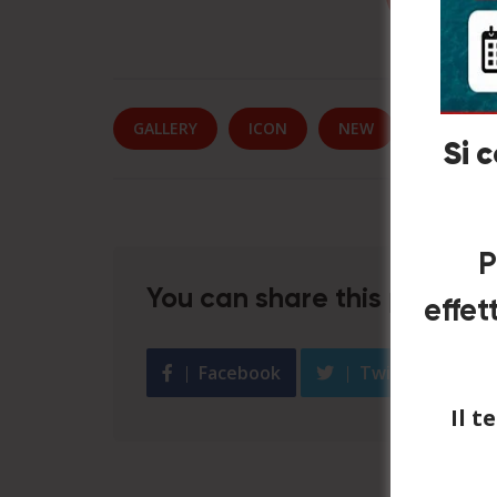
GALLERY
ICON
NEW
WORDPR
Si 
P
You can share this post!
effet
Facebook
Twitter
Il 