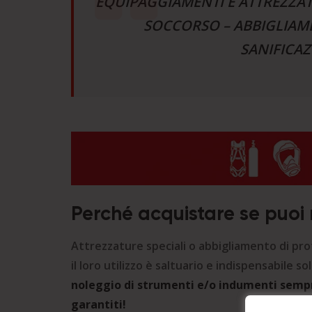
EQUIPAGGIAMENTI E ATTREZZATU
SOCCORSO – ABBIGLIAM
SANIFICAZ
Perché acquistare se puoi
Attrezzature speciali o abbigliamento di pr
il loro utilizzo è saltuario e indispensabile 
noleggio
di strumenti e/o indumenti sempr
garantiti!