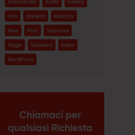
Antincendio
Audio
Gallery
Icon
Impianti
Industry
New
Post
Sicurezza
Single
Standard
Video
WordPress
Chiamaci per
qualsiasi Richiesta