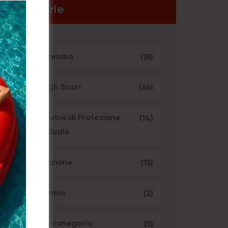
Categorie
Antincendio
(18)
Consigli Sicuri
(66)
Dispositivi di Protezione
(14)
Individuale
Formazione
(15)
Risparmio
(2)
Senza categoria
(5)