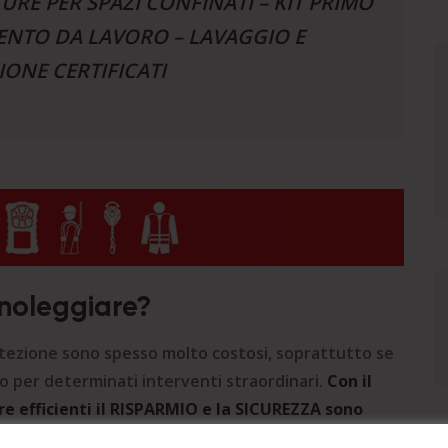
RE PER SPAZI CONFINATI – KIT PRIMO
ENTO DA LAVORO – LAVAGGIO E
IONE CERTIFICATI
 noleggiare?
otezione sono spesso molto costosi, soprattutto se
solo per determinati interventi straordinari.
Con il
e efficienti il RISPARMIO e la SICUREZZA sono