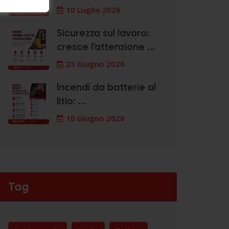
10 Luglio 2026
Sicurezza sul lavoro:
cresce l’attenzione ...
23 Giugno 2026
Incendi da batterie al
litio: ...
10 Giugno 2026
Tag