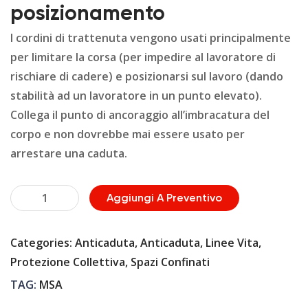
posizionamento
I cordini di trattenuta vengono usati principalmente
per limitare la corsa (per impedire al lavoratore di
rischiare di cadere) e posizionarsi sul lavoro (dando
stabilità ad un lavoratore in un punto elevato).
Collega il punto di ancoraggio all’imbracatura del
corpo e non dovrebbe mai essere usato per
arrestare una caduta.
Dispositivi
Aggiungi A Preventivo
di
trattenuta
Categories:
Anticaduta
,
Anticaduta
,
Linee Vita
,
e
Protezione Collettiva
,
Spazi Confinati
posizionamento
TAG:
MSA
quantità