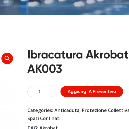
Ibracatura Akrobat
AK003
Ibracatura
Aggiungi A Preventivo
Akrobat
AK003
Categories:
Anticaduta
,
Protezione Collettiv
quantità
Spazi Confinati
TAG:
Akrobat