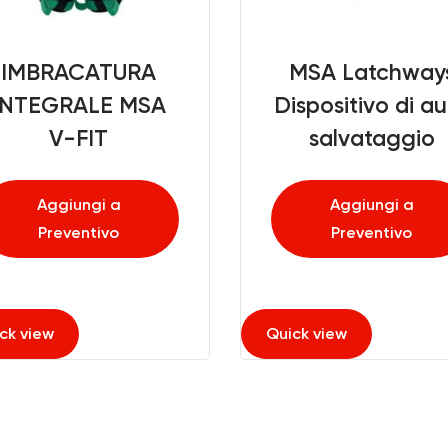
MSA Latchways
Rilevato
Dispositivo di auto
ULTIMA
salvataggio
Aggi
Prev
Aggiungi a
Preventivo
Quick view
Quick view