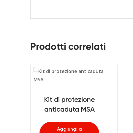
Prodotti correlati
 protezione
aduta MSA
giungi a