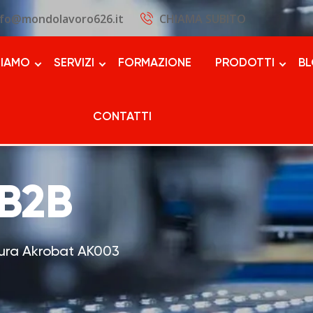
nfo@mondolavoro626.it
CHIAMA SUBITO
SIAMO
SERVIZI
FORMAZIONE
PRODOTTI
B
CONTATTI
 B2B
tura Akrobat AK003