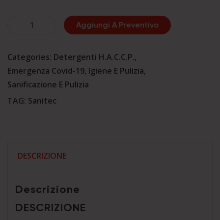
Sapone
Aggiungi A Preventivo
liquido
sanificante
Categories:
Detergenti H.A.C.C.P.
,
-
Emergenza Covid-19
,
Igiene E Pulizia
,
SECURGERM
Sanificazione E Pulizia
5KG
TAG:
Sanitec
quantità
DESCRIZIONE
Descrizione
DESCRIZIONE