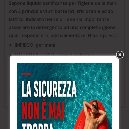
Sapone liquido sanificante per l’igiene delle mani,
con 2 principi a vi an batterici, triclosan e acido
lattico. Indicato nei se ori ove sia importante
associare la detergenza ad una completa igiene
quali: ospedaliero, agroalimentare, H.a.c.c.p. ecc…
IMPIEGO: per mani
MODALITA’ D’USO: Dosare sulle mani.
Strofinare fino alla formazione di schiuma.
Risciacquare.
DOSAGGIO: pronto all’uso