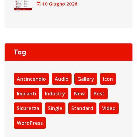
10 Giugno 2026
Tag
Antincendio
Audio
Gallery
Icon
Impianti
Industry
New
Post
Sicurezza
Single
Standard
Video
WordPress