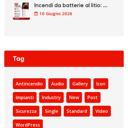
Incendi da batterie al litio: ...
10 Giugno 2026
Tag
Antincendio
Audio
Gallery
Icon
Impianti
Industry
New
Post
Sicurezza
Single
Standard
Video
WordPress